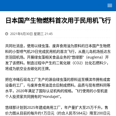
日本国产生物燃料首次用于民用机飞行
2021年6月30日 星期三 21:45
共同社消息，使用以绿虫藻、废弃食用油为原料的日本国产生物燃
料的小型喷气机29日完成民用机的首次飞行，从鹿儿岛机场抵达东
京羽田机场。开展绿虫藻相关食品业务的“悠绿那”（euglena）开
发了该燃料。制造过程中产生的二氧化碳（CO2）比化石燃料少，
将成为航空业去碳化的王牌。
把在冲绳石垣岛工厂生产的源自绿虫藻的原料运至横滨市拥有成套
设备的工厂，与废弃食用油混合后制成燃料。品质与现有燃料同等
水平，2020年满足了国际认证机构的规格。飞行使用的小型机是
个人投资家共同拥有的“HondaJet”。
悠绿那计划到2025年建成商用工厂，年产量扩大至25万千升。售
价力图从目前的每升约1万日元（约合人民币584元）降至200日元