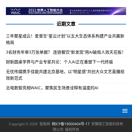
近期文章
三年聚星成云！爱普生“星云计划”以五大生态体系构建产业共赢新
格局
3名财务年审3万张单据？ 连锁餐饮“新发现”用AI破局人效天花板！
财新圆桌学界与产业专家共论：个人AI正在重塑下一代终端
无忧传媒携手佳能共建北京基地，以“明星感”共创大众文艺直播视
效新范式
北电数智亮相WAIC，聚焦民生场景诠释有温度的AI
Copyright © 2026 智能网
皖ICP备19000404号-17
安徽国工智能科技有
限公司 版权所有