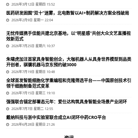
2026年3月12日 星期四 15:52
医药研发困囿“双十”迷雾，北电数智以AI+制药解决方案全栈破局
2026年2月9日 星期一 22:04
无忧传媒携手佳能共建北京基地，以“明星感”共创大众文艺直播视
效新范式
2026年7月25日 星期六 10:37
朱啸虎加注首家具身智能创企，大咖机器人从具身世界模型到品类
开创者，骐骥机器马京东预约破3000
2026年7月19日 星期日 10:48
全球首发智能细胞化学重编程和克隆筛选平台——中国原创技术引
领干细胞制备范式变革
2026年7月15日 星期三 19:10
强强联合锚定部署态元年：爱仕达构筑具身智能全场景产业闭环
2026年7月7日 星期二 12:55
戴纳科技与浙中实验室联合成立AI闭环中药CRO平台
2026年6月28日 星期日 21:26
资讯