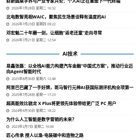
财新圆桌学界与产业专家共论：个人AI正在重塑下一代终端
2026年7月28日 星期二 16:32
北电数智亮相WAIC，聚焦民生场景诠释有温度的AI
2026年7月23日 星期四 09:22
邓宏魁二十年磨一剑，让细胞”返老还童”走向寻常
2026年7月21日 星期二 12:54
AI技术
易鑫张磊：以全栈AI能力构建汽车金融“中国式方案”，推动行业迈
向Agent智能时代
2025年8月30日 星期六 12:48
阿里巴巴藏了一手好牌，斑马智行元神AI获国际测评机构全项第一
2025年7月28日 星期一 17:23
超高能效比骁龙 X Plus将更领先体验带给更广泛 PC 用户
2024年4月30日 星期二 18:22
为什么人工智能是数字营销的未来？
2023年2月7日 星期二 16:00
匠心传承 授人以渔-电装碳中和造物之路