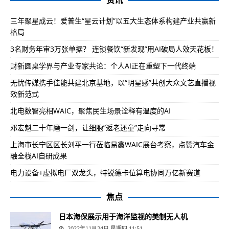
三年聚星成云！爱普生“星云计划”以五大生态体系构建产业共赢新
格局
3名财务年审3万张单据？ 连锁餐饮“新发现”用AI破局人效天花板！
财新圆桌学界与产业专家共论：个人AI正在重塑下一代终端
无忧传媒携手佳能共建北京基地，以“明星感”共创大众文艺直播视
效新范式
北电数智亮相WAIC，聚焦民生场景诠释有温度的AI
邓宏魁二十年磨一剑，让细胞”返老还童”走向寻常
上海市长宁区区长刘平一行莅临易鑫WAIC展台考察，点赞汽车金
融全栈AI自研成果
电力设备+虚拟电厂双龙头，特锐德卡位算电协同万亿新赛道
焦点
日本海保展示用于海洋监视的美制无人机
2022年11月24日 星期四 11:51