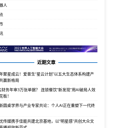
器人
点
市
讯
近期文章
年聚星成云！爱普生“星云计划”以五大生态体系构建产
共赢新格局
名财务年审3万张单据？ 连锁餐饮“新发现”用AI破局人效
花板！
新圆桌学界与产业专家共论：个人AI正在重塑下一代终
忧传媒携手佳能共建北京基地，以“明星感”共创大众文
直播视效新范式