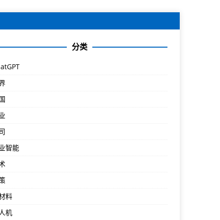
分类
atGPT
界
国
业
司
业智能
术
策
材料
人机