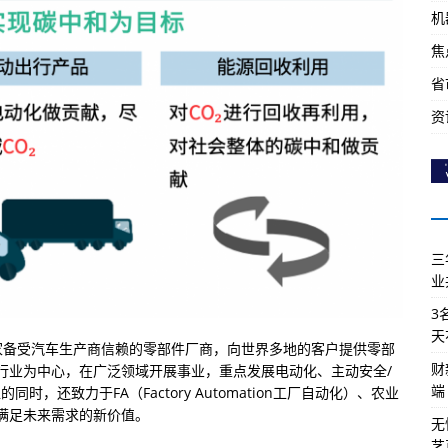
机
焦
省
资
三
业
3
天
为一家备受汽车生产商信赖的零部件厂商，向世界多地的客户提供零部
财
行业为中心，在广泛领域开展事业，重点发展电动化、主动安全/
端
，还致力于FA（Factory Automation工厂自动化）、农业
满足未来需求的新价值。
无
艺