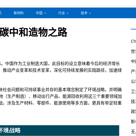
机
新材料
中国
行业
技术
装碳中和造物之路
Ch
世
中
目标。中国作为工业制造大国，此目标的设立意味着今后的经济增长
，推动产业变革和技术变革，深化可持续发展的实践路径，加速绿
产
公
决社会问题和可持续事业并存的基本理念制定了环境战略，并明确
工
过造物（生产制造）、移动出行产品、能源回收利用这三个重要领域加
技
础，涉及生产材料、零部件、能源使用等多方面，更具有举足轻重
政
新
无