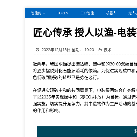
智能网
TOKEN
工业智能
机器人
无人
匠心传承 授人以渔-电
2022年12月15日 星期四 10:20
技术
近两年，我国明确提出碳达峰、碳中和的30·60双碳
将逐步摆脱对化石能源消耗的依赖。为促进实现碳中和
色低碳到脱碳的转型已是势在必行。
在促进实现碳中和的共同愿景下，电装集团结合自身解
了以2035年实现碳中和（零CO₂排放）为目标。通
强实施，切实提升竞争力。其中造物作为生产活动的基
的作用和影响。