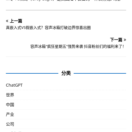
上一篇
真嵌入式VS假嵌入式？容声冰箱打破边界惊喜出圈
下一篇
容声冰箱“疯狂星期五”强势来袭 抖音粉丝们的福利来了！
分类
ChatGPT
世界
中国
产业
公司