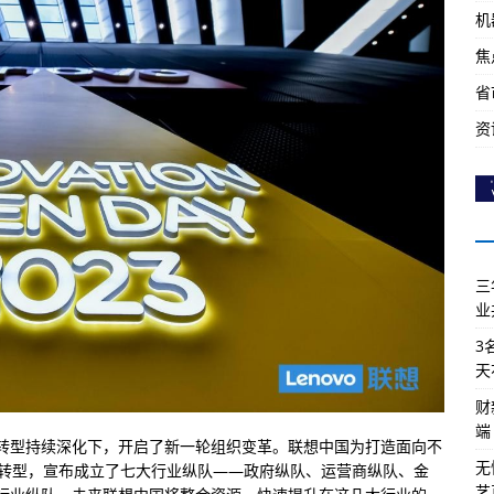
机
焦
省
资
三
业
3
天
财
端
转型持续深化下，开启了新一轮组织变革。联想中国为打造面向不
无
心转型，宣布成立了七大行业纵队——政府纵队、运营商纵队、金
艺