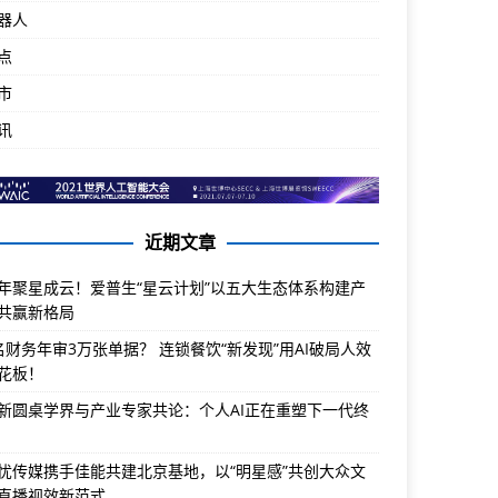
器人
点
市
讯
近期文章
年聚星成云！爱普生“星云计划”以五大生态体系构建产
共赢新格局
名财务年审3万张单据？ 连锁餐饮“新发现”用AI破局人效
花板！
新圆桌学界与产业专家共论：个人AI正在重塑下一代终
忧传媒携手佳能共建北京基地，以“明星感”共创大众文
直播视效新范式