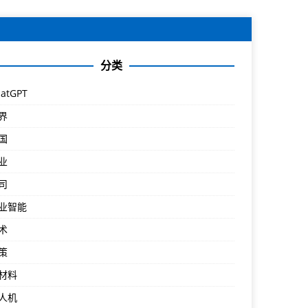
分类
atGPT
界
国
业
司
业智能
术
策
材料
人机