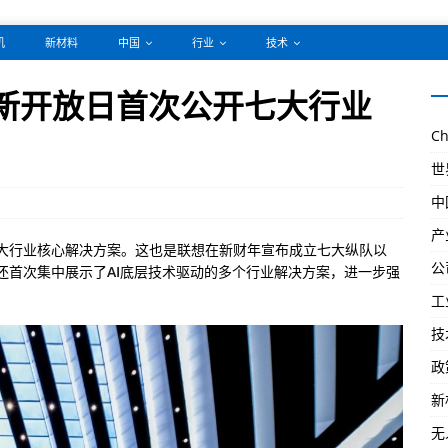
机
新材料
中国
行业
技术
创新开放日首次公开七大行业
Ch
世
中
产
了七大行业核心解决方案。这也是联想在新财年宣布成立七大纵队以
公
还首次集中展示了
AI
底层技术驱动的多个行业解决方案，进一步强
。
工
技
政
新
无