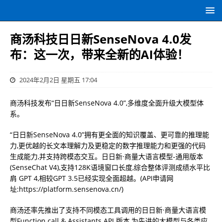
商汤科技日日新SenseNova 4.0发
布：这⼀次，带来全新的AI体验！
2024年2月2日 星期五 17:04
商汤科技发布“日日新SenseNova 4.0”,多维度全面升级大模型体
系。
“日日新SenseNova 4.0”拥有更全⾯的知识覆盖、更可靠的推理能
⼒,更优越的长⽂本理解力及更稳定的数字推理能⼒和更强的代码
⽣成能⼒,并⽀持跨模态交互。日日新·商量大语言模型-通用版本
(SenseChat V4),支持128K语境窗口长度,综合整体评测成绩水平比
肩 GPT 4,相较GPT 3.5已经实现全⾯超越。(API申请网
址:https://platform.sensenova.cn/)
商汤还率先推出了支持不同模态工具调用的⽇⽇新·商量大语言模
型Function call & Assistants API 版本,为先进的大模型与各类应