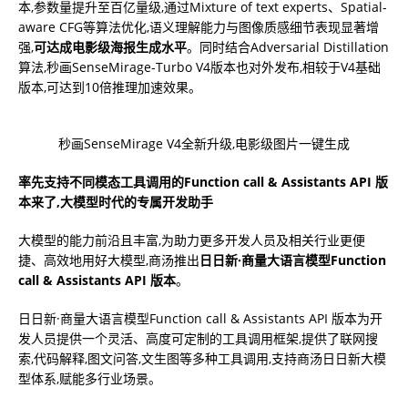
本,参数量提升至百亿量级,通过Mixture of text experts、Spatial-
aware CFG等算法优化,语义理解能力与图像质感细节表现显著增
强,
可达成
电影级
海报生成水平
。同时结合Adversarial Distillation
算法,秒画SenseMirage-Turbo V4版本也对外发布,相较于V4基础
版本,可达到10倍推理加速效果。
秒画SenseMirage V4全新升级,电影级图片一键生成
率先支持不同模态工具调用的
Function call & Assistants API 版
本
来了,大模型时代的专
属开发
助手
大模型的能力前沿且丰富,为助力更多开发人员及相关行业更便
捷、高效地用好大模型,商汤推出
⽇⽇新·商量大语言模型
Function
call & Assistants API
版本
。
⽇⽇新·商量大语言模型Function call & Assistants API 版本为开
发人员提供一个灵活、高度可定制的工具调用框架,提供了联网搜
索,代码解释,图文问答,⽂⽣图等多种⼯具调⽤,⽀持商汤⽇⽇新⼤模
型体系,赋能多⾏业场景。