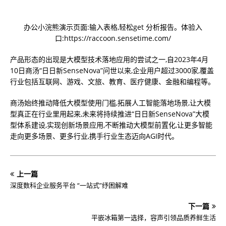
办公小浣熊演示页面:输入表格,轻松get 分析报告。体验入
口:https://raccoon.sensetime.com/
产品形态的出现是大模型技术落地应用的尝试之一,自2023年4月
10日商汤“日日新SenseNova”问世以来,企业用户超过3000家,覆盖
行业包括互联网、游戏、文旅、教育、医疗健康、金融和编程等。
商汤始终推动降低大模型使用门槛,拓展人工智能落地场景,让大模
型真正在行业里用起来,未来将持续推进“日日新SenseNova”大模
型体系建设,实现创新场景应用,不断推动大模型前置化,让更多智能
走向更多场景、更多行业,携手行业生态迈向AGI时代。
上一篇
深度数科企业服务平台 “一站式”纾困解难
下一篇
平嵌冰箱第一选择，容声引领品质养鲜生活