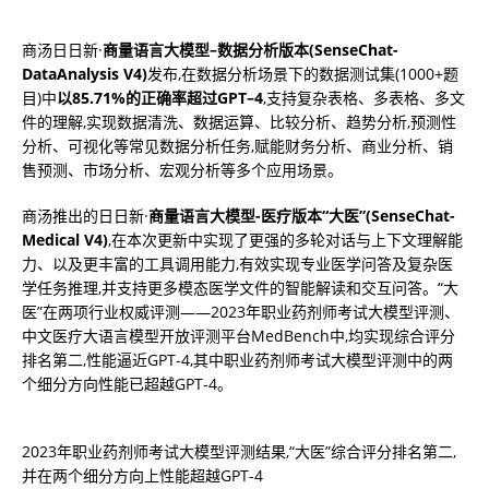
商汤⽇⽇新·
商量
语
⾔⼤模型
–
数据分析
版本
(
SenseChat-
DataAnalysis
V4
)
发布,在数据分析场景下的数据测试集(1000+题
目)中
以85.71%的正确率超过GPT
–
4
,支持复杂表格、多表格、多文
件的理解,实现数据清洗、数据运算、比较分析、趋势分析,预测性
分析、可视化等常见数据分析任务,赋能财务分析、商业分析、销
售预测、市场分析、宏观分析等多个应用场景。
商汤推出的日日新·
商量语言大模型-医疗版本“大医”
(
SenseChat
-
Medical V4
)
,在本次更新中实现了更强的多轮对话与上下文理解能
力、以及更丰富的工具调用能力,有效实现专业医学问答及复杂医
学任务推理,并支持更多模态医学文件的智能解读和交互问答。“大
医”在两项行业权威评测——2023年职业药剂师考试大模型评测、
中文医疗大语言模型开放评测平台MedBench中,均实现综合评分
排名第二,性能逼近GPT-4,其中职业药剂师考试大模型评测中的两
个细分方向性能已超越GPT-4。
2023年职业药剂师考试大模型评测结果,“大医”综合评分排名第二,
并在两个细分方向上性能超越GPT-4