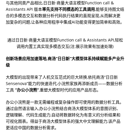
与其他同类产品相比,⽇⽇新·商量大语言模型Function call &
Assistants API 版本
率先支持不同模态的工具调用
,能够支持图文结
合的多模态交互和数据分析代码执行结果的直观呈现,从而解决更
加复杂的问题,让各种应⽤程序中集成AI功能变得更加简单和⾼效。
通过⽇⽇新·商量大语言模型Function call & Assistants API,轻松
调用内置工具实现多模态交互(注:展示效果有加速处理)
创新场景应用加速落地,商汤“日日新”大模型体系持续赋能多产业升
级
大模型的出现带来了人机交互范式的巨大转换,依托商汤“日日新
Sensenova”能力的快速迭代,小浣熊家族再添新成员——数据分析
工具
“办公小浣熊”
,重塑大模型时代的应用产品形态。
办公小浣熊是一款无需编程或复杂操作即可使用的数据分析工具。
通过自然语言输入,办公小浣熊结合商汤大模型体系的意图识别、
逻辑理解、代码生成能力,自动将数据转化为有意义的分析结果和
可视化图表。得益于商汤大模型体系的强大中文理解能力,该产品
更适应中国的数据分析需求。