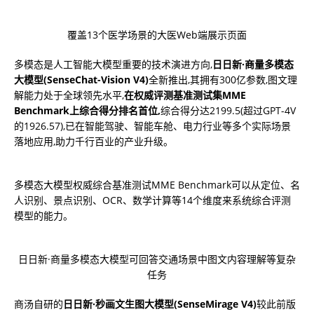
覆盖13个医学场景的大医Web端展示页面
多模态是人工智能大模型重要的技术演进方向,
日日新·商量多模态
大模型
(
SenseChat
-Vision V4
)
全新推出,其拥有300亿参数,图文理
解能力处于全球领先水平,
在权威评测基准测试集MME
Benchmark上综合得分排名首位
,
综合得分达2199.5(超过GPT-4V
的1926.57),已在智能驾驶、智能车舱、电力行业等多个实际场景
落地应用,助力千行百业的产业升级。
多模态大模型权威综合基准测试MME Benchmark可以从定位、名
人识别、景点识别、OCR、数学计算等14个维度来系统综合评测
模型的能力。
日日新·商量多模态大模型可回答交通场景中图文内容理解等复杂
任务
商汤自研的
日日新
·
秒画文生图
大模型(
SenseMirage
V4)
较此前版