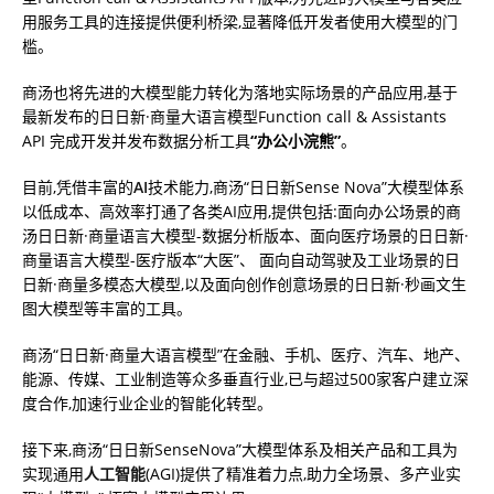
用服务工具的连接提供便利桥梁,显著降低开发者使用大模型的门
槛。
商汤也将先进的大模型能力转化为落地实际场景的产品应用,基于
最新发布的⽇⽇新·商量大语言模型Function call & Assistants
API 完成开发并发布数据分析工具
“办公小浣熊”
。
目前,凭借丰富的
AI
技术能力,商汤“日日新Sense Nova”大模型体系
以低成本、高效率打通了各类AI应用,提供包括:面向办公场景的商
汤⽇⽇新·商量语⾔⼤模型-数据分析版本、面向医疗场景的日日新·
商量语言大模型-医疗版本“大医”、 面向自动驾驶及工业场景的日
日新·商量多模态大模型,以及面向创作创意场景的日日新·秒画文生
图大模型等丰富的工具。
商汤“⽇⽇新·商量大语言模型”在金融、手机、医疗、汽车、地产、
能源、传媒、工业制造等众多垂直行业,已与超过500家客户建立深
度合作,加速行业企业的智能化转型。
接下来,商汤“日日新SenseNova”大模型体系及相关产品和工具为
实现通用
人工智能
(AGI)提供了精准着力点,助力全场景、多产业实