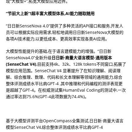
现“大模型+”,拓宽大模型应用边界。
“节前大上新”!
超丰富大
模型体系,AI能力随取随用
“日日新SenseNova 4.0”提供了多种灵活的API接口和服务,开发人
员可以根据实际应用需求,轻松地调用日日新SenseNova大模型的
各项AI技术能力,以更低成本、更高效率实现各类AI应用。
大模型性能提升的基础,在于语言建模能力的增强。“日日新
SenseNova4.0”全新升级
日日新·
商量大语言模型
-通用
版本
(
SenseChat
V4
)
,目前支持4k、32k、128k tokens不同窗口,拓展了
模型应用范围。SenseChat V4 显著提升了在知识理解、阅读理
解、综合推理、数理、代码和长文本理解等领域的通用能力,综合
整体评测成绩水平比肩GPT-4 ,其中推理和代码编程的测评表现更
是超越了GPT-4。在权威测试集HumanEval Coding的测试中,一次
通过率达到75.6%(GPT-4此项数据为74.4%)。
基于大模型评测平台OpenCompass全集测试,日日新·商量大语言
模型SenseChat V4,综合整体评测成绩水平比肩GPT-4