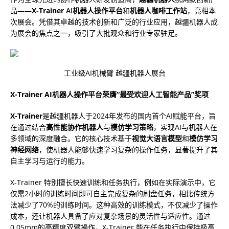
品——
X-Trainer
AI
机器人操作平台
和
机器人咖啡工作站
，亮相本
次展会。凭借其卓越的技术创新和广泛的行业应用，越疆机器人成
为展会的焦点之一，吸引了大批观众和行业专家驻足。
工业级AI机械臂 越疆机器人展台
X-Trainer AI
机器人操作平台荣膺“最受欢迎人工智能产品”奖项
X-Trainer
是越疆机器人于2024年发布的国内首个AI赋能平台，旨
在通过结合
高性能协作机器人
与
模仿学习策略
，实现AI与机器人在
多领域的深度融合。它的核心技术基于
视觉大语言模型
和
模仿学习
神经网络
，使机器人能够快速学习复杂的操作任务，显著提升了其
自主学习与运行的能力。
X-Trainer 特别擅长快速训练和任务执行，例如在实际演示中，它
仅需2小时的训练时间即可自主完成复杂的刷盘任务，相比传统方
法减少了70%的训练时间。这种高效的训练模式，不仅减少了操作
成本，还让机器人具备了应对复杂场景的灵活性与适应性。通过
0.05mm的高精度双臂操作，X-Trainer 能在任务执行中保持极高