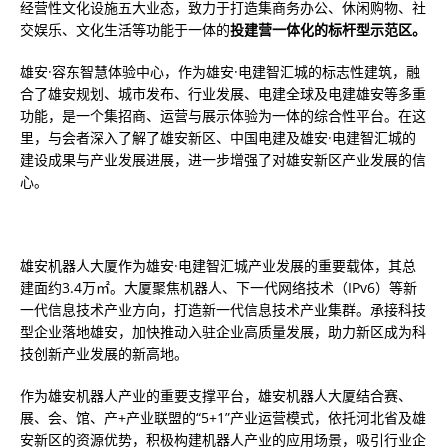
经营性文化设施五大业态，致力于打造集商务办公、休闲购物、社
交娱乐、文化生活等功能于一体的
投建营一体化的标杆型示范区。
雄安·容东智慧体验中心，作为雄安·电建智汇城的标志性建筑，融
合了雄安规划、城市发布、行业发展、电建全球及电建雄安等多重
功能，是一个集招商、运营与展示体验为一体的综合性平台。在这
里，与会者深入了解了雄安新区、中国电建及雄安·电建智汇城的
建设成果与产业发展进展，进一步增强了对雄安新区产业发展的信
心。
雄安机器人大厦作为雄安·电建智汇城产业发展的重要载体，其总
建面约3.4万㎡。大厦聚焦机器人、下一代网络技术（IPv6）等新
一代信息技术产业方向，打造新一代信息技术产业集群。承接科技
型企业落地雄安，加快推动入驻企业高质量发展，助力新区成为科
技创新产业发展的新高地。
作为雄安机器人产业的重要支撑平台，雄安机器人大厦结合赛、
展、会、馆、产+产业联盟的“5+1”产业运营模式，依托河北省及雄
安新区的资源优势，积极构建机器人产业的应用场景，吸引行业企