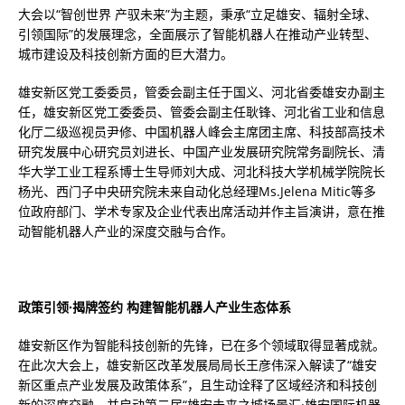
大会以“智创世界 产驭未来”为主题，秉承“立足雄安、辐射全球、
引领国际”的发展理念，全面展示了智能机器人在推动产业转型、
城市建设及科技创新方面的巨大潜力。
雄安新区党工委委员，管委会副主任于国义、河北省委雄安办副主
任，雄安新区党工委委员、管委会副主任耿锋、河北省工业和信息
化厅二级巡视员尹修、中国机器人峰会主席团主席、科技部高技术
研究发展中心研究员刘进长、中国产业发展研究院常务副院长、清
华大学工业工程系博士生导师刘大成、河北科技大学机械学院院长
杨光、西门子中央研究院未来自动化总经理Ms.Jelena Mitic等多
位政府部门、学术专家及企业代表出席活动并作主旨演讲，意在推
动智能机器人产业的深度交融与合作。
政策引领·揭牌签约 构建智能机器人产业生态体系
雄安新区作为智能科技创新的先锋，已在多个领域取得显著成就。
在此次大会上，雄安新区改革发展局局长王彦伟深入解读了“雄安
新区重点产业发展及政策体系”，且生动诠释了区域经济和科技创
新的深度交融。并启动第二届“雄安未来之城场景汇·雄安国际机器