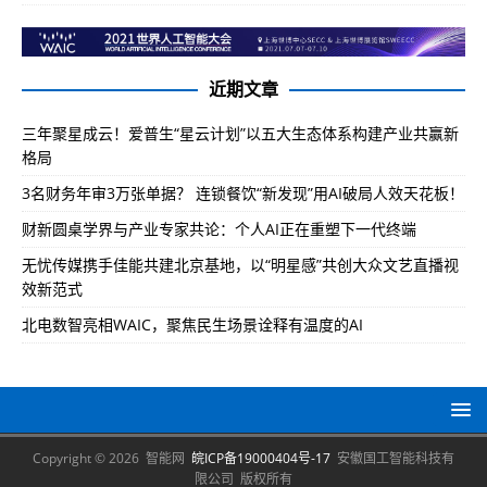
近期文章
三年聚星成云！爱普生“星云计划”以五大生态体系构建产业共赢新
格局
3名财务年审3万张单据？ 连锁餐饮“新发现”用AI破局人效天花板！
财新圆桌学界与产业专家共论：个人AI正在重塑下一代终端
无忧传媒携手佳能共建北京基地，以“明星感”共创大众文艺直播视
效新范式
北电数智亮相WAIC，聚焦民生场景诠释有温度的AI
Copyright © 2026 智能网
皖ICP备19000404号-17
安徽国工智能科技有
限公司 版权所有