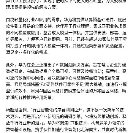
算节点上独立执行，实现了低时延下的更大的吞吐量，为大规模推
理场景提供领先的解决方案。
围绕轻量化行业AI应用的需求，华为将提供从昇腾基础硬件、底层
软件到工具链的全面支持，伙伴基于行业理解，集成匹配业务场景
的不同模型或应用，整合成大模型一体机，并提供安装、部署、运
维等服务，方便客户开箱即用。目前，已经有超过80家伙伴基于昇
腾打造了开箱即用的大模型一体机，并通过极简部署和灵活配置，
满足企业多样化的需求。
此外，华为在会上还推出了AI数据湖解决方案，旨在帮助企业打破
数据孤岛，完成数据资产全局可视、可管及按需流动；高吞吐、高
可靠的数据中心网络，解决数据中心网络通常面临“网络复杂度
高、容易局部堵塞”和“硬件器件可靠性不足”两大挑战，加速行业模
型训练效率；星河AI园区网络打造确定性体验的万兆园区网络，精
准适配各种推理应用场景。
杨超斌强调：“行业智能化的序幕刚刚拉开，这不是一次简单的技
术更迭，而是开启产业新纪元的磅礴引擎，它将持续推动创新，释
放千行万业新的潜力。华为将聚焦ICT根技术，构筑竞争力领先的
数智基础设施，携手伙伴加速行业智能化走深向实，共赢时代新机