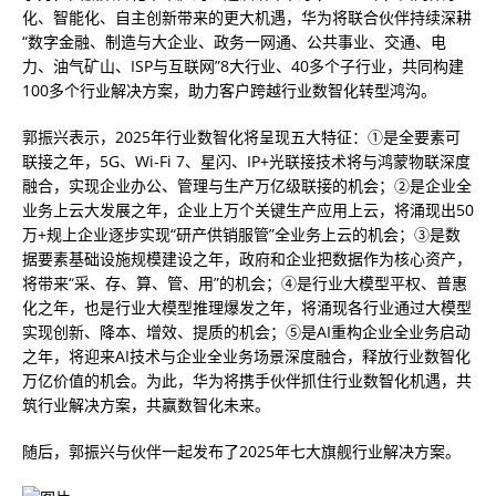
化、智能化、自主创新带来的更大机遇，华为将联合伙伴持续深耕
“数字金融、制造与大企业、政务一网通、公共事业、交通、电
力、油气矿山、ISP与互联网”8大行业、40多个子行业，共同构建
100多个行业解决方案，助力客户跨越行业数智化转型鸿沟。
郭振兴表示，2025年行业数智化将呈现五大特征：①是全要素可
联接之年，5G、Wi-Fi 7、星闪、IP+光联接技术将与鸿蒙物联深度
融合，实现企业办公、管理与生产万亿级联接的机会；②是企业全
业务上云大发展之年，企业上万个关键生产应用上云，将涌现出50
万+规上企业逐步实现“研产供销服管”全业务上云的机会；③是数
据要素基础设施规模建设之年，政府和企业把数据作为核心资产，
将带来“采、存、算、管、用”的机会；④是行业大模型平权、普惠
化之年，也是行业大模型推理爆发之年，将涌现各行业通过大模型
实现创新、降本、增效、提质的机会；⑤是AI重构企业全业务启动
之年，将迎来AI技术与企业全业务场景深度融合，释放行业数智化
万亿价值的机会。为此，华为将携手伙伴抓住行业数智化机遇，共
筑行业解决方案，共赢数智化未来。
随后，郭振兴与伙伴一起发布了2025年七大旗舰行业解决方案。