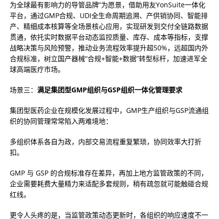
为全球最有影响力的导管品牌”为愿景，借助用友YonSuite一体化
平台，通过GMP合规、UDI全生命周期追溯、产供销协同、智能排
产、精细成本核算等全场景核心应用，实现研发到交付全链路数据
贯通，依托实时数据平台动态监控质量、库存、成本等指标，支撑
战略决策与风险预警，推动业务流程效率提升超50%，远超国内外
合规标准，树立国产器械“合规+智能+数据”转型标杆，加速进军全
球高端医疗市场。
场景三：
满足集团型GMP组织与GSP组织一体化管理要求
集团型医药企业在规模化发展过程中，GMP生产组织与GSP流通组
织的协同管理常常陷入两难境地：
多组织体系各自为政，内部交易流程重复繁琐，协同效率大打折
扣。
GMP 与 GSP 的合规标准存在差异，再加上地方监管政策的不同，
企业需要耗费大量精力来适配多套规则，稍有疏忽就可能触碰合规
红线。
更令人头疼的是，当监管政策动态更新时，各组织的响应速度不一