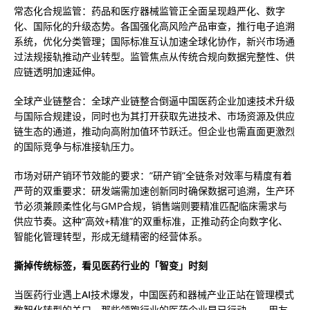
常态化合规监管：药品和医疗器械监管正全面呈现趋严化、数字
化、国际化的升级态势。各国强化高风险产品审查，推行电子追溯
系统，优化分类管理；国际标准互认加速全球化协作，新兴市场通
过法规接轨推动产业转型。监管焦点从传统合规向数据完整性、供
应链透明加速延伸。
全球产业链整合：全球产业链整合倒逼中国医药企业加速技术升级
与国际合规建设，同时也为其打开获取先进技术、市场资源及供应
链生态的通道，推动向高附加值环节跃迁。但企业也需直面更激烈
的国际竞争与标准接轨压力。
市场对研产销环节效能的要求：”研产销”全链条对效率与精度有着
严苛的双重要求：研发端需加速创新同时确保数据可追溯，生产环
节必须兼顾柔性化与GMP合规，销售端则要精准匹配临床需求与
供应节奏。这种”高效+精准”的双重标准，正推动药企向数字化、
智能化管理转型，形成无缝精密的经营体系。
撕掉传统标签，看见医药行业的「智变」时刻
当医药行业遇上
AI
技术爆发，中国医药和器械产业正站在管理模式
数智化转型的关口。那些领跑行业的医药企业早已行动 ——用友