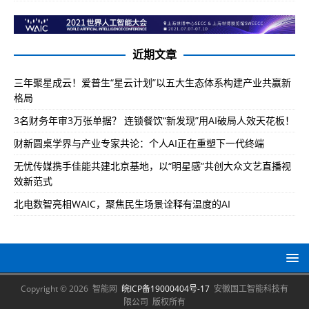
近期文章
三年聚星成云！爱普生“星云计划”以五大生态体系构建产业共赢新
格局
3名财务年审3万张单据？ 连锁餐饮“新发现”用AI破局人效天花板！
财新圆桌学界与产业专家共论：个人AI正在重塑下一代终端
无忧传媒携手佳能共建北京基地，以“明星感”共创大众文艺直播视
效新范式
北电数智亮相WAIC，聚焦民生场景诠释有温度的AI
Copyright © 2026 智能网
皖ICP备19000404号-17
安徽国工智能科技有
限公司 版权所有