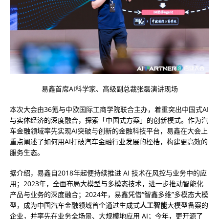
易鑫首席AI科学家、高级副总裁张磊演讲现场
本次大会由36氪与中欧国际工商学院联合主办，着重突出中国式AI
与实体经济的深度融合，探索「中国式方案」的创新模式。作为汽
车金融领域率先实现AI突破与创新的金融科技平台，易鑫在大会上
重点阐述了如何用AI打破汽车金融行业发展的桎梏，构建更高效的
服务生态。
据介绍，易鑫自2018年起便持续推进 AI 技术在风控与业务中的应
用；2023年，全面布局大模型与多模态技术，进一步推动智能化
产品与业务的深度融合；2024年，易鑫凭借“智鑫多维”多模态大模
型，成为中国汽车金融领域首个通过生成式
人工智能
大模型备案的
企业，并率先在业务全场景、大规模地应用 AI；今年，更开源了