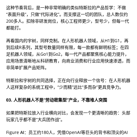
这种节奏背后，是一种非常明确的类似特斯拉的产品哲学：不做
“表面升级”，只做“代际进化”。而支撑这一切的团队，总人数仅约
200多人。扣除非研发岗位，核心工程师更少，型号少，但每一代
都能打。
再看国内的宇树，同样克制。在人形机器人领域，从H1到G1，再
到后续R系列，其型号数量同样有限，每一款都有鲜明标签；在四
足机器人领域，从Go1到Go2，每一代产品都聚焦核心能力提升，
应用场景清晰地从科研教育，向商业消费和行业应用快速渗透，而
非简单扩展产品矩阵。
特斯拉和宇树的共同选择，正在向行业释放一个信号：在人形机器
人这样复杂的系统工程中，“少而精”远比“多而杂”更具竞争力。
03. 人形机器人不是“劳动密集型”产业，不靠堆人突围
如果把特斯拉放入行业横向对比，会发现一个更清晰的趋势：头部
玩家几乎都不是“大兵团作战”。
Figure
AI
：员工约180人，凭借OpenAI等巨头的背书和顶尖的AI