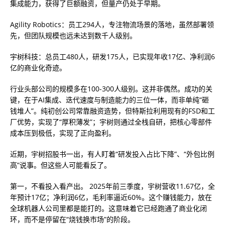
集成能力，获得了巨额融资，但量产仍处于早期。
Agility Robotics：员工294人，专注物流场景的落地，虽然部署领
先，但团队规模也远未达到数千人级别。
宇树科技：总员工480人，研发175人，已实现年收17亿、净利润6
亿的商业化奇迹。
行业头部公司的规模多在100-300人级别。这并非偶然。成功的关
键，在于AI集成、迭代速度与制造能力的三位一体，而非单纯“砸
钱堆人”。纯初创公司常靠融资造势，但特斯拉利用现有的FSD和工
厂优势，实现了“厚积薄发”；宇树则通过全栈自研，把核心零部件
成本压到极低，实现了正向盈利。
近期，宇树招股书一出，有人盯着“研发投入占比下降”、“外包比例
高”说事。但这些人可能看反了。
第一，不看投入看产出。 2025年前三季度，宇树营收11.67亿，全
年预计17亿；净利润6亿，毛利率逼近60%。这个赚钱能力，放在
全球机器人公司里都是能打的。这意味着它已经跑通了商业化闭
环，而不是停留在“烧钱换市场”的阶段。