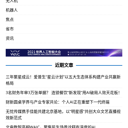
无人机
机器人
焦点
省市
资讯
近期文章
三年聚星成云！爱普生“星云计划”以五大生态体系构建产业共赢新
格局
3名财务年审3万张单据？ 连锁餐饮“新发现”用AI破局人效天花板！
财新圆桌学界与产业专家共论：个人AI正在重塑下一代终端
无忧传媒携手佳能共建北京基地，以“明星感”共创大众文艺直播视
效新范式
北电数智亮相WAIC，聚焦民生场景诠释有温度的AI