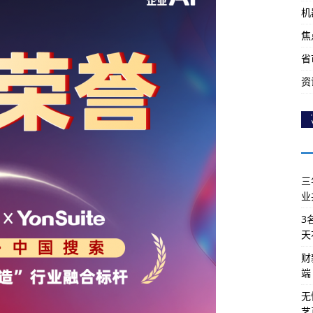
机
焦
省
资
三
业
3
天
财
端
无
艺