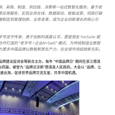
、营销、采购、制造、供应链、决策等一站式数智化服务，基于统
全场景应用服务，实现业务在线、数据驱动、智能运营，彻底打破
略制定到管理创新、业务变革，成为企业创新增长的核心引
坚守传承、勇于创新的高度认可，更是用友 YonSuite 赋
作打造的 “老字号 +企业AI+SaaS” 模式，为传统制造业数智
力更多中国品牌以数智新质生产力，在全球市场绽放新光彩。
牌建设促进会等联合主办，每年 “中国品牌日” 期间在浙江德清
办四届，被誉为 “品牌达沃斯”德清县人民政府。大会以 “品牌，让
加速出海，促进世界品牌交流互鉴、共享中国机遇。