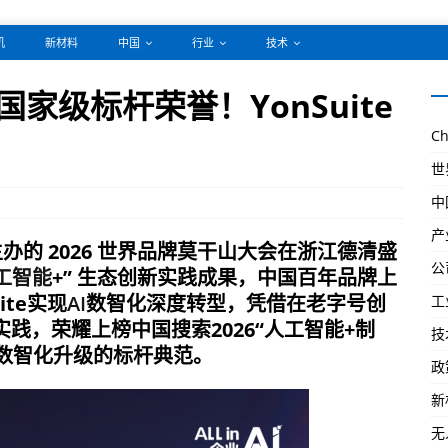
机
新材料
中国
行业
技术
国家级标杆荣誉！YonSuite
Ch
世
中
产
办的 2026 世界品牌莫干山大会在浙江德清盛
公
工智能
+” 生态创新实践成果，中国百年品牌上
te实现
AI
数智化深度转型，凭借在老字号创
工
践，荣耀上榜中国搜索2026“人工智能+制
技
业数智化升级的标杆典范。
政
新
无