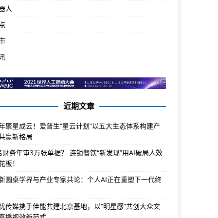
器人
点
市
讯
近期文章
年聚星成云！爱普生“星云计划”以五大生态体系构建产
共赢新格局
名财务年审3万张单据？ 连锁餐饮“新发现”用AI破局人效
花板！
新圆桌学界与产业专家共论：个人AI正在重塑下一代终
忧传媒携手佳能共建北京基地，以“明星感”共创大众文
直播视效新范式