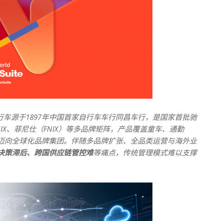
车源于1897年中国首家自行车车行同昌车行，是国家首批驰
IX、菲尼仕（FNIX）等多品牌矩阵，产品覆盖童车、通勤
迈向全球化品牌集团。伴随多品牌扩张、全品类运营与海外业
决策滞后、跨国供应链管控难
等痛点，传统管理模式难以支撑