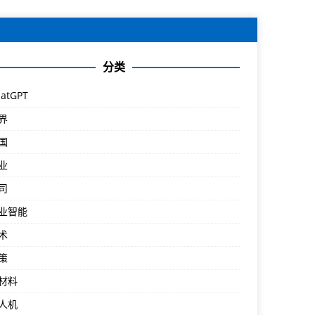
分类
atGPT
界
国
业
司
业智能
术
策
材料
人机