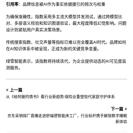
引用率
：品牌信息被AI作为事实依据援引的频次与权重
为确保准确性，指数采用多主流大模型并发测试，通过跨模型比
对、多层语义校验和知识图谱验证，最大程度降低幻觉影响。问题
设计则紧贴用户真实决策场景。
传统搜索指数、社交声量等指标已难以完全覆盖AI时代。品牌如何
在AI知识体系中被呈现，正成为新的关键竞争变量。
绿雪智能表示，该指数将持续迭代，为企业提供动态的AI可见度监
测服务。
上一篇
从《给阿嬷的情书》看行业新趋势:保险业重塑现代家庭守护体系
下一篇
京东采销探厂直播走进舒福德智能床工厂，行业标杆携手解锁数字睡眠
新体验