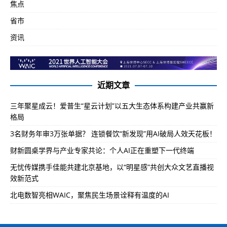
焦点
省市
资讯
近期文章
三年聚星成云！爱普生“星云计划”以五大生态体系构建产业共赢新
格局
3名财务年审3万张单据？ 连锁餐饮“新发现”用AI破局人效天花板！
财新圆桌学界与产业专家共论：个人AI正在重塑下一代终端
无忧传媒携手佳能共建北京基地，以“明星感”共创大众文艺直播视
效新范式
北电数智亮相WAIC，聚焦民生场景诠释有温度的AI