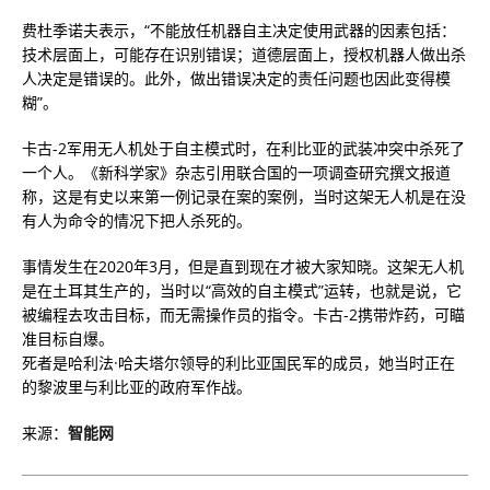
费杜季诺夫表示，“不能放任机器自主决定使用武器的因素包括：
技术层面上，可能存在识别错误；道德层面上，授权机器人做出杀
人决定是错误的。此外，做出错误决定的责任问题也因此变得模
糊”。
卡古-2军用无人机处于自主模式时，在利比亚的武装冲突中杀死了
一个人。《新科学家》杂志引用联合国的一项调查研究撰文报道
称，这是有史以来第一例记录在案的案例，当时这架无人机是在没
有人为命令的情况下把人杀死的。
事情发生在2020年3月，但是直到现在才被大家知晓。这架无人机
是在土耳其生产的，当时以“高效的自主模式”运转，也就是说，它
被编程去攻击目标，而无需操作员的指令。卡古-2携带炸药，可瞄
准目标自爆。
死者是哈利法·哈夫塔尔领导的利比亚国民军的成员，她当时正在
的黎波里与利比亚的政府军作战。
来源：
智能网