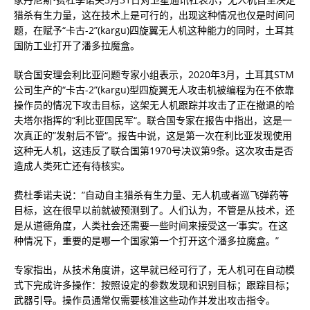
猎杀有生力量，这在技术上是可行的，出现这种情况也仅是时间问
题，在赋予“卡古-2”(kargu)四旋翼无人机这种能力的同时，土耳其
国防工业打开了潘多拉魔盒。
联合国安理会利比亚问题专家小组表示，2020年3月，土耳其STM
公司生产的“卡古-2”(kargu)型四旋翼无人攻击机被编程为在不依靠
操作员的情况下攻击目标，这架无人机跟踪并攻击了正在撤退的哈
夫塔尔指挥的“利比亚国民军“。联合国专家在报告中指出，这是一
次真正的”发射后不管“。报告中说，这是第一次在利比亚发现使用
这种无人机，这违反了联合国第1970号决议第9条。这次攻击是否
造成人类死亡还有待核实。
费杜季诺夫说：”自动自主猎杀有生力量、无人机或者巡飞弹药等
目标，这在很早以前就被预测到了。人们认为，不管是从技术，还
是从道德角度，人类社会还需要一些时间来接受这一‘事实’。在这
种情况下，重要的是哪一个国家第一个打开这个潘多拉魔盒。”
专家指出，从技术角度讲，这早就已经可行了，无人机可在自动模
式下完成许多操作：按照设定的参数发现和识别目标；跟踪目标；
武器引导。操作员通常仅需要核准这些动作并发出攻击指令。