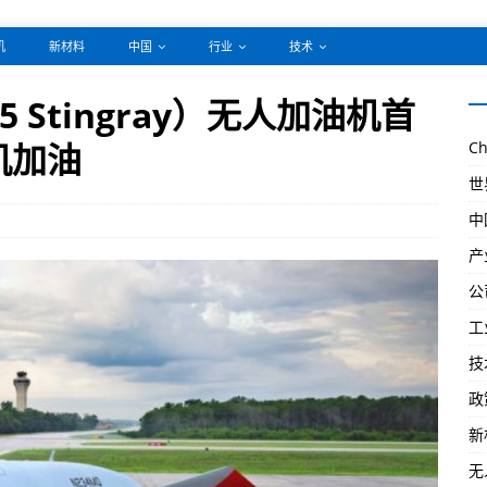
机
新材料
中国
行业
技术
5 Stingray）无人加油机首
机加油
Ch
世
中
产
公
工
技
政
新
无