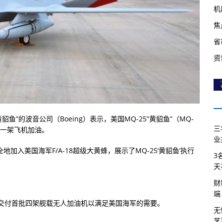
机
焦
省
资
黄貂鱼”的波音公司（Boeing）表示，美国MQ-25”黄貂鱼”（MQ-
三
为另一架飞机加油。
业
地加入美国海军F/A-18超级大黄蜂，展示了MQ-25‘黄貂鱼’执行
3
天
财
端
交付首批四架舰载无人加油机以满足美国海军的需要。
无
艺