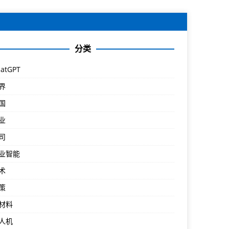
分类
atGPT
界
国
业
司
业智能
术
策
材料
人机