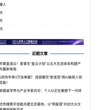
器人
点
市
讯
近期文章
年聚星成云！爱普生“星云计划”以五大生态体系构建产
共赢新格局
名财务年审3万张单据？ 连锁餐饮“新发现”用AI破局人效
花板！
新圆桌学界与产业专家共论：个人AI正在重塑下一代终
忧传媒携手佳能共建北京基地，以“明星感”共创大众文
直播视效新范式