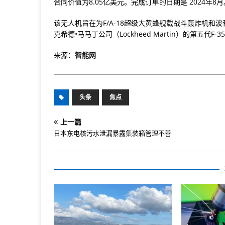
合同价值为8.05亿美元。完成订单的日期是 2024年8月
该无人机旨在为F/A-18超级大黄蜂舰载战斗轰炸机和波
克希德•马马丁公司（Lockheed Martin）的第五代F-
来源：
智能网
头条
焦点
上一篇
日本东电核污水泄漏暴露集装箱管理不善