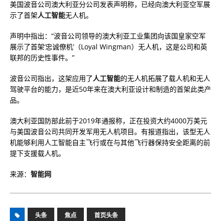
美国波音公司澳大利亚分公司发表声明称，已经向澳大利亚空军展
示了首架
人工智能
无人机。
声明中指出：“波音公司领导的澳大利亚工业集团向该国皇家空军
展示了首架‘忠诚僚机’（Loyal Wingman）无人机，这是公司和英
联邦的历史性事件。”
波音公司指出，这架应用了
人工智能
的无人机拓展了载人机和无人
驾驶平台的能力，是近50年来在澳大利亚设计和制造的首架此类产
品。
澳大利亚国防部此前于2019年通报称，正在投资大约4000万美元
与美国波音公司共同开发军用无人机项目。有报道指出，该型无人
机能够利用人工智能自主飞行或在与其他飞行器保持安全距离的前
提下支援载人机。
来源：
智能网
头条
焦点
首页头条