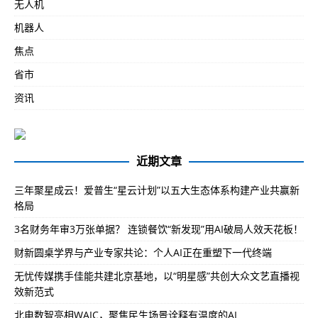
无人机
机器人
焦点
省市
资讯
近期文章
三年聚星成云！爱普生“星云计划”以五大生态体系构建产业共赢新
格局
3名财务年审3万张单据？ 连锁餐饮“新发现”用AI破局人效天花板！
财新圆桌学界与产业专家共论：个人AI正在重塑下一代终端
无忧传媒携手佳能共建北京基地，以“明星感”共创大众文艺直播视
效新范式
北电数智亮相WAIC，聚焦民生场景诠释有温度的AI