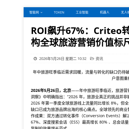
智能网
TOKEN
工业智能
机器人
无人
ROI飙升67%：Criteo
构全球旅游营销价值标
2026年5月26日 星期二 10:32
资讯
年中旅游旺季临近需求回暖，流量与转化的缺口仍待破解
户意图重
2026
年
5
月
2
6
日
，北京
——年中旅游旺季临近，旅游营销进
洞察》中明确指出：“2026 年，旅游业真正的挑战并
2026 年第一季度全球旅游线上流量同比增长 8%，但
缺口已成为旅游品牌出海的核心痛点。全球领先的商业智能广告平
作成果：双方通过转化事件（Conversion Event
67%、深度搜索会话（ESS）最高增长 80% 、总会
复制的效果增长范式。