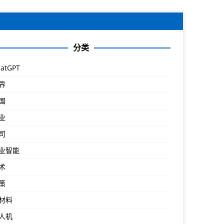
分类
atGPT
界
国
业
司
业智能
术
策
材料
人机