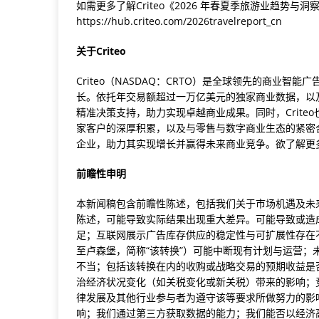
如需更多了解Criteo《2026 年春夏季旅游业趋势
https://hub.criteo.com/2026travelreport_cn
关于
Criteo
Criteo（NASDAQ：CRTO）是全球领先的商业
长。依托年交易额超过一万亿美元的独家商业数据，以及二
精准决策支持，助力实现卓越商业成果。同时，Crit
家客户的深厚积累，以及与零售与数字商业生态的紧密合
企业，助力其实现增长并赢得未来商业竞争。欲了解更多信息，
前瞻性申明
本新闻稿包含前瞻性陈述，包括我们关于市场机遇及未
陈述，可能导致实际结果出现重大差异。可能导致或造
足；互联网展示广告库存供应的稳定性与可扩展性存在
至卢森堡，简称“该转换”）可能中断现有计划与运营
不当；包括该转换在内的收购或战略交易的预期收益是
治经济状况变化（如关税变化或新关税）带来的影响；
律发展及其他行业参与者为遵守该等要求所做努力的影
响；我们通过第三方获取数据的能力；我们能否以经济