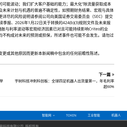
的可能波动；我们扩大客户基础的能力；最大化“除流量获取成本
财务影响；以及未来计划与机遇的普遍不确定性，如预期财务结果、宏观与具体
更详尽的风险说明请参阅公司向美国证券交易委员会（SEC）提交
季报、2026年1月22日关于转换的424(b)(3)规则文件及未来报
胀与利率波动等宏观经济因素已对且可能持续影响Criteo的业
均不构成对未来的预测或担保，所述事件也可能不会发生。请勿过
变更或其他原因而更新本新闻稿中包含的任何前瞻性陈述。
下一篇
举
宇树科技冲刺科创板：全球四足机器人出货量第一，年毛利率
超60%
智能网
TOKEN
工业智能
机器人
能科技有限公司 版权所有