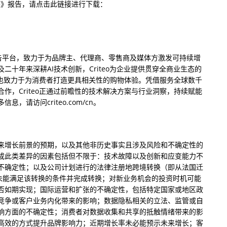
与洞察》报告，请点击此链接进行下载：
智能广告平台，致力于为品牌主、代理商、零售商及媒体方激发可持续增
十年来深耕AI技术创新，Criteo为企业提供贯穿全商业生态的
eo也致力于为消费者打造更具相关性的购物体验。凭借服务全球数千
作，Criteo正通过前瞻性的技术解决方案与行业洞察，持续赋能
请访问criteo.com/cn。
来增长前景的预期，以及其他非历史事实且涉及风险和不确定性的
成此类差异的因素包括但不限于：技术故障以及创新和应变能力不
不确定性；以及公司计划进行的法律注册地跨境转换（即从法国迁
；未能满足该转换的条件并完成转换；对新业务机会的投资时机可能
否如期实现；国际运营和扩张的不确定性，包括特定国家或地区政
竞争或客户业务内化带来的影响；数据隐私相关的立法、监管或自
响方面的不确定性；消费者对数据收集和共享的抵触情绪带来的影
高效的方式提升品牌影响力；近期增长率未必能预示未来增长；客