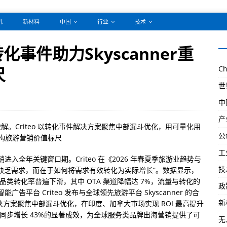
机
新材料
中国
行业
技术
转化事件助力Skyscanner重
尺
Ch
世
中
产
。Criteo 以转化事件解决方案聚焦中部漏斗优化，用可量化用
公
构旅游营销价值标尺
工
入全年关键窗口期。Criteo 在《2026 年春夏季旅游业趋势与
技
非缺乏需求，而在于如何将需求有效转化为实际增长”。数据显示，
全品类转化率普遍下滑，其中 OTA 渠道降幅达 7%，流量与转化的
政
台 Criteo 发布与全球领先旅游平台 Skyscanner 的合
新
s）解决方案聚焦中部漏斗优化，在印度、加拿大市场实现 ROI 最高提升
话量同步增长 43%的显著成效，为全球服务类品牌出海营销提供了可
无