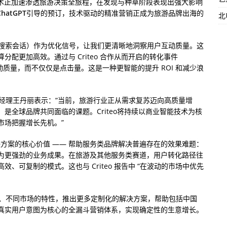
术正加速渗透旅游决策全旅程，在发现与种草阶段表现出强大影响
ChatGPT
引导的预订，技术驱动的精准营销正成为旅游品牌出海的
北
将 ESS（深度搜索会话）作为优化信号，让我们更清晰地洞察用户互动质量。这
配更加高效。通过与 Criteo 合作从而开启的转化事件
正的互动质量，而不仅仅是点击量。这是一种更智能的提升 ROI 和减少浪
事总经理王丹丽表示：“当前，旅游行业正从需求复苏迈向高质量增
是全球品牌共同面临的课题。Criteo将持续以商业智能技术为核
市场把握增长先机。”
解决方案的核心价值 —— 帮助服务类品牌解决普遍存在的效果难题：
为更强劲的业务成果。在旅游及其他服务类赛道，用户转化路径往
可复制的模式。这也与 Criteo 报告中 “在波动的市场中优先
行业、不同市场的特性，推出更多定制化的解决方案，帮助包括中国
真实用户意图为核心的全漏斗营销体系，实现确定性的生意增长。