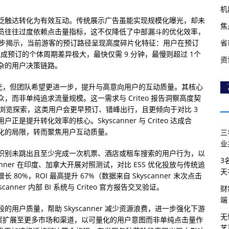
机
泛触达转化为有效互动。传统展示广告虽能实现规模化曝光，却未
焦
员往往过度依赖点击量指标，这不仅降低了中部漏斗的优化效率，
进一步揭示，当前游客的预订路径呈现高度碎片化特征：用户在预订
省
成预订的个体周期差异极大，最快仅需 9 分钟，最慢则超过 1个
资
杂的用户决策链路。
品牌曝光，但团队希望更进一步，提升与高意向用户的互动质量。其核心
而非单纯追求流量规模。这一需求与 Criteo 报告洞察高度契
间的浏览探索，这类用户会更早预订、错峰出行，且更倾向于对比 3
升转化效率的核心。Skyscanner 与 Criteo 达成合
化的局限，转而聚焦用户互动质量。
三
业
识别未跳出且至少完成一次机票、酒店或租车搜索的用户行为，以
3
ner 在印度、加拿大开展对照测试，对比 ESS 优化投放与传统追
天
0%，ROI 最高提升 67%（数据来自 Skyscanner 末次点击
nner 内部 BI 系统与 Criteo 官方报告交叉验证。
财
端
用户质量，帮助 Skyscanner 减少资源浪费，进一步强化下游
无
将该方案扩展至更多市场和渠道，以可量化的用户意图而非单纯点击量作
艺