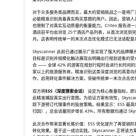
对于众多服务类品牌而言，最大的营销挑战之一是将广
必能精准识别具备真实购买意图的用户。因此，营销人
也限制了对真实互动质量的衡量能力。Criteo 报告
酒店前平均会浏览 25个酒店产品列表，从首次浏览到完
月。这表明传统单一的末次点击优化模式已无法适配复
Skyscanner 此前已通过展示广告实现了强大的
目标是识别并规模化触达展现出明确出行规划迹象的受众，
合 —— 全球 42% 的游客在规划行程时会进行长时
家以上的旅游服务商，精准识别这类深度浏览的高意向用户正是提
作，启用转化事件解决方案，突破传统单一末次点击优
双方将
ESS
（深度搜索会话）
设定为核心衡量指标，即
此精准捕捉真实出行意图。为验证方案有效性，Skyscan
踪下游预订代理事件的投放策略。结果显示：ESS 最高增长 8
归因），总会话量同步增长 43%，所有数据均通过 Skysca
此次合作带来显著长尾价值：ESS 优化提升了再营销阶段的
转化效果。基于这一成功实践，Skyscanner 正