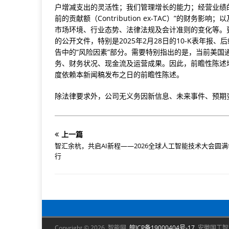
户增减支出的灵活性；我们管理增长的能力；经营业绩
前的贡献额（Contribution ex-TAC）”的
市场环境、行业态势、法律法规及会计准则的变化等。
的公开文件，特别是2025年2月28日的10-K表年报、后续
告中的“风险因素”部分。需要特别指出的是，当前美国通
务、财务状况、现金流及运营成果。因此，前瞻性陈述
度依赖本新闻稿发布之日的前瞻性陈述。
除法律要求外，公司无义务因新信息、未来事件、预期
上一篇
智汇余杭，共启AI新程——2026全球人工智能技术大会圆满
行
Copyright © 2026 智能网
皖ICP备19000404号-17
安徽国工智