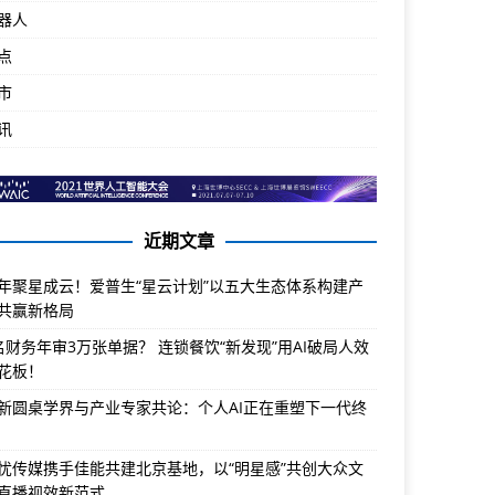
器人
点
市
讯
近期文章
年聚星成云！爱普生“星云计划”以五大生态体系构建产
共赢新格局
名财务年审3万张单据？ 连锁餐饮“新发现”用AI破局人效
花板！
新圆桌学界与产业专家共论：个人AI正在重塑下一代终
忧传媒携手佳能共建北京基地，以“明星感”共创大众文
直播视效新范式