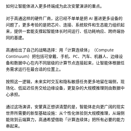
如何让智能体进入更多终端成为此次安蒙演讲的重点。
对于高通这样的硬件厂商，这已经不单单是把 AI 塞进更多设备的
问题了，更多考验的是把芯片、连接、系统软件和生态能力组织起
来，提供一套能支撑起智能体长时间运行、低功耗响应、跨终端协
同的基建。
高通给出了自己的战略选择：
用「计算连续体」（Compute
Continuum）把包括可穿戴、手机、PC、汽车、机器人、边缘设
备和数据中心在内不同层级的计算节点连接起来，让智能体根据任
务需求运行在最合适的位置上
。
按照这一逻辑，未来实时交互和隐私敏感任务更多地留在端侧，现
场化、低延迟任务交给边缘设备，更复杂的大规模推理则由数据中
心承担。
通过这场演讲，安蒙真正想讲清楚的是，智能体走向更广阔的现实
世界所需要的新型基础设施：从个性化体验到大规模推理，从端侧
能效到云端算力，高通希望借助「计算连续体」把所有必要的能力
串起来。