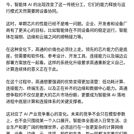
今，智能体 AI 的出现改变了这一传统分工，它们的能力释放与运
行模式天然需要跨设备协同。
这时，单颗芯片的性能已经不是唯一问题。企业、开发者和设备厂
商有了更关心的目标，比如智能体在不同设备间的稳定运行，智能
体在端侧、边缘和云端之间的顺畅接力等。
在这种变化下，高通的价值也必须往上走。领先的芯片能力仍是底
座，但需要和软件栈、参考设计、开发工具、连接能力以及端边云
部署方案放在一起看。这样的系统化升级要求高通重新定义自己，
计算连续体的意义正在于此。
在这个过程中，高通想要强调的优势变得更加清楚：低功耗计算、
连接能力、终端生态，以及正在补齐的边缘和数据中心能力。高通
想争取的不仅仅是更大的芯片市场份额，更要成为智能体 AI 落地
进程中底层计算和连接体系的关键支撑者。
这对应了 AI 产业竞争重心的变化。未来的竞争不会只在模型参数
上，也不会只围绕某一个入口展开。智能体全面进入日常生活、企
业生产和更广阔的物理世界，必须运行在一张更复杂的计算网络
里。设备、边缘、云、连接、软件和生态，每一层都决定着它们能