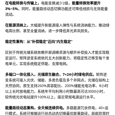
在电能转换与传输上，
电能变换减少2级，
能量转换效率提升
3%~5%
。同时，能量路径动态切换功能还可降低线损与无效能量
流动。
在能源消纳上，
大幅提升新能源接入弹性与系统消纳能力，推动绿
电高比例、甚至全量消纳，进一步降低弃光弃风损失。
稳定性重构：从“补偿稳定”迈向“内生稳定”
区别于传统光储系统依赖外部调峰资源与额外补偿投入才能实现稳
定运行，矩阵逆变系统依托五大创新能力，将稳定性迁移至每个发
电单元，实现系统稳定供能、支撑电网。
多端口一体化接入，光储原生融合，7×24小时绿电供应。
矩阵逆
变系统可接入光伏、储能、多类负载及多个并网点，光储在结构上
天然协同，原生支持260%高容配比、200%储能充电功率、8小时
以上长时放电能力，系统年平均利用小时数最高可达3000小时，
较传统光伏电站提升100%以上，接近常规电源运行水平。
能量路径动态重构，全天候连续供电。
多路能源冗余供电，40+运
行模式，系统可根据运行状态动态切换最优能量路径，局部异常时