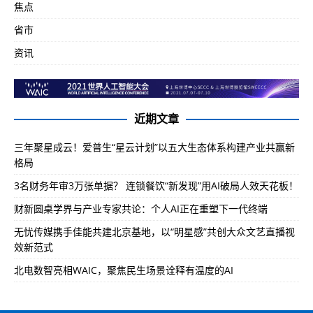
焦点
省市
资讯
近期文章
三年聚星成云！爱普生“星云计划”以五大生态体系构建产业共赢新
格局
3名财务年审3万张单据？ 连锁餐饮“新发现”用AI破局人效天花板！
财新圆桌学界与产业专家共论：个人AI正在重塑下一代终端
无忧传媒携手佳能共建北京基地，以“明星感”共创大众文艺直播视
效新范式
北电数智亮相WAIC，聚焦民生场景诠释有温度的AI