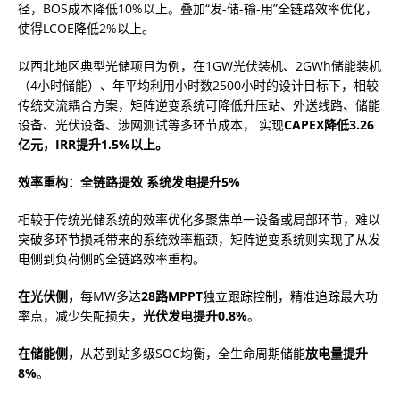
径，BOS成本降低10%以上。叠加“发-储-输-用”全链路效率优化，
使得LCOE降低2%以上。
以西北地区典型光储项目为例，在1GW光伏装机、2GWh储能装机
（4小时储能）、年平均利用小时数2500小时的设计目标下，相较
传统交流耦合方案，矩阵逆变系统可降低升压站、外送线路、储能
设备、光伏设备、涉网测试等多环节成本， 实现
CAPEX降低3.26
亿元，IRR提升1.5%
以上
。
效率重构：
全链路提效 系统发电提升5%
相较于传统光储系统的效率优化多聚焦单一设备或局部环节，难以
突破多环节损耗带来的系统效率瓶颈，矩阵逆变系统则实现了从发
电侧到负荷侧的全链路效率重构。
在光伏侧，
每MW多达
28路MPPT
独立跟踪控制，精准追踪最大功
率点，减少失配损失，
光伏
发电提升0.8%
。
在储能侧，
从芯到站多级SOC均衡，全生命周期储能
放电量提升
8%
。