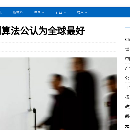
机
新材料
中国
行业
技术
识别算法公认为全球最好
Ch
世
中
产
公
工
技
政
新
无