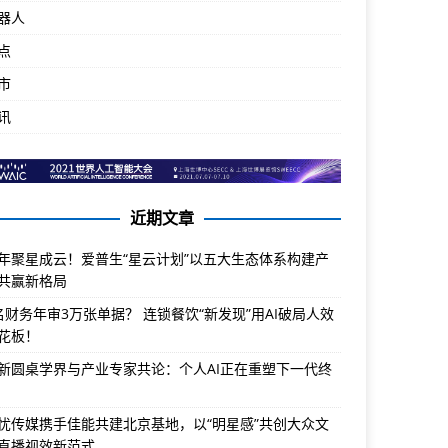
器人
点
市
讯
近期文章
年聚星成云！爱普生“星云计划”以五大生态体系构建产
共赢新格局
名财务年审3万张单据？ 连锁餐饮“新发现”用AI破局人效
花板！
新圆桌学界与产业专家共论：个人AI正在重塑下一代终
忧传媒携手佳能共建北京基地，以“明星感”共创大众文
直播视效新范式