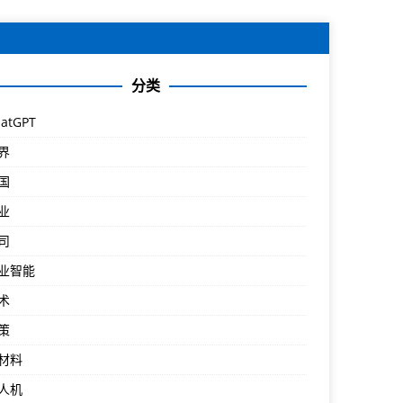
分类
atGPT
界
国
业
司
业智能
术
策
材料
人机