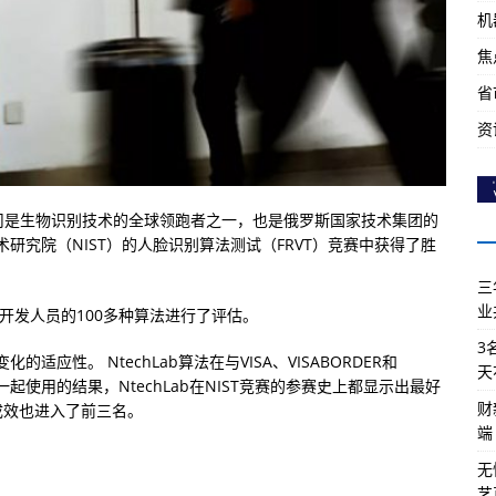
机
焦
省
资
Lab公司是生物识别技术的全球领跑者之一，也是俄罗斯国家技术集团的
研究院（NIST）的人脸识别算法测试（FRVT）竞赛中获得了胜
三
业
开发人员的100多种算法进行了评估。
3
性。 NtechLab算法在与VISA、VISABORDER和
天
起使用的结果，NtechLab在NIST竞赛的参赛史上都显示出最好
财
的成效也进入了前三名。
端
无
艺