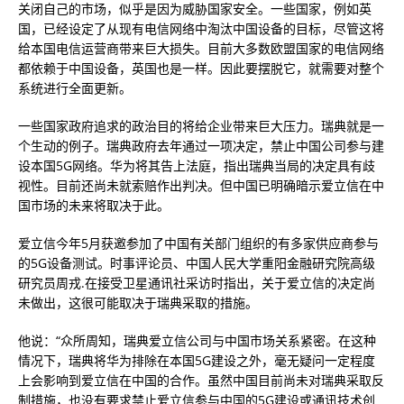
关闭自己的市场，似乎是因为威胁国家安全。一些国家，例如英
国，已经设定了从现有电信网络中淘汰中国设备的目标，尽管这将
给本国电信运营商带来巨大损失。目前大多数欧盟国家的电信网络
都依赖于中国设备，英国也是一样。因此要摆脱它，就需要对整个
系统进行全面更新。
一些国家政府追求的政治目的将给企业带来巨大压力。瑞典就是一
个生动的例子。瑞典政府去年通过一项决定，禁止中国公司参与建
设本国5G网络。华为将其告上法庭，指出瑞典当局的决定具有歧
视性。目前还尚未就索赔作出判决。但中国已明确暗示爱立信在中
国市场的未来将取决于此。
爱立信今年5月获邀参加了中国有关部门组织的有多家供应商参与
的5G设备测试。时事评论员、中国人民大学重阳金融研究院高级
研究员周戎.在接受卫星通讯社采访时指出，关于爱立信的决定尚
未做出，这很可能取决于瑞典采取的措施。
他说：“众所周知，瑞典爱立信公司与中国市场关系紧密。在这种
情况下，瑞典将华为排除在本国5G建设之外，毫无疑问一定程度
上会影响到爱立信在中国的合作。虽然中国目前尚未对瑞典采取反
制措施，也没有要求禁止爱立信参与中国的5G建设或通讯技术创