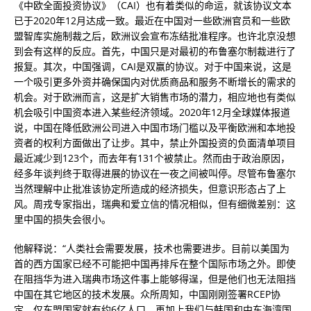
《中欧全面投资协议》（CAI）也有着类似的命运，就该协议文本
已于2020年12月达成一致。最近在中国对一些欧洲官员和一些欧
盟智库实施制裁之后，欧洲议会宣布冻结批准程序。也许北京没想
到会有这样的反应。首先，中国只是对最初的布鲁塞尔制裁进行了
报复。其次，中国强调，CAI是双赢的协议。对于中国来说，这是
一个吸引更多外资并确保国内对优质商品和服务不断增长的需求的
机会。对于欧洲而言，这是扩大销售市场的潜力，相应地也有类似
机会吸引中国资本进入某些经济领域。2020年12月全球媒体报道
说，中国在降低欧洲公司进入中国市场门槛以及平衡欧洲和本地投
资者的权利方面做出了让步。其中，禁止外国投资的负面清单项目
最近减少到123个，而去年有131个被禁止。然而由于政治原因，
经多年谈判终于取得进展的协议在一夜之间被叫停。尽管布鲁塞尔
当然理解中止批准该协定所造成的经济损失，但意识形态占了上
风。周戎专家指出，瑞典和爱立信的情况相似，但有细微差别：这
里中国的损失会很小。
他解释说：“人类社会需要发展，技术也需要进步。目前以美国为
首的西方国家已经不可能把中国再排斥在整个国际市场之外。即使
在阻挡华为进入瑞典市场这件事上能够得逞，但是他们也无法阻挡
中国在其它地区的技术发展。众所周知，中国刚刚签署RCEP协
定，仅东盟国家就有约6亿人口。再加上我们与韩国和中东海湾国