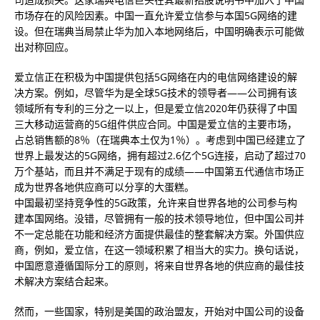
市场存在的风险因素。中国一直允许爱立信参与本国5G网络的建
设。但在瑞典当局禁止华为加入本地网络后，中国明确表示可能做
出对称回应。
爱立信正在积极为中国提供包括5G网络在内的电信网络建设的解
决方案。例如，尽管华为是全球5G技术的领导者——公司拥有该
领域所有专利的三分之一以上，但是爱立信2020年仍获得了中国
三大移动运营商的5G组件供应合同。中国是爱立信的主要市场，
占总销售额的8％（在瑞典本土仅为1％）。考虑到中国已经建立了
世界上最发达的5G网络，拥有超过2.6亿个5G连接，启动了超过70
万个基站，而且并不满足于现有的成绩——中国第五代通信市场正
成为世界各地供应商可以分享的大蛋糕。
中国最初坚持竞争性的5G政策，允许来自世界各地的公司参与构
建本国网络。没错，尽管拥有一般的技术领导地位，但中国公司并
不一定总能在功能和经济方面提供最佳的整套解决方案。外国供应
商，例如，爱立信，在这一领域积累了相当大的实力。换句话说，
中国愿意遵循国际分工的原则，将来自世界各地的供应商的最佳技
术解决方案结合起来。
然而，一些国家，特别是美国的政治盟友，开始对中国公司的设备