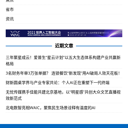
省市
资讯
近期文章
三年聚星成云！爱普生“星云计划”以五大生态体系构建产业共赢新
格局
3名财务年审3万张单据？ 连锁餐饮“新发现”用AI破局人效天花板！
财新圆桌学界与产业专家共论：个人AI正在重塑下一代终端
无忧传媒携手佳能共建北京基地，以“明星感”共创大众文艺直播视
效新范式
北电数智亮相WAIC，聚焦民生场景诠释有温度的AI