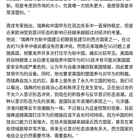
新。但是考虑到市场的大小，究竟哪一方损失更大，我想答案是非
常清楚的。”
周戎专家指出，瑞典和中国早先在双边关系中一直保持稳定，但是
近来欧洲受到意识形态的影响已经越来越超过对经济的考量。
他说：“瑞典作为新中国建立初期首批建交的西方国家之一，在过
去的70多年中彼此都没有厉害冲突。然而近来瑞典在5G问题上紧
随美国，频繁发声并多次打压华为和中国，确实比较罕见。美国政
府自特朗普上台后便无端指责中国华为的5G技术有可能对美国国
家安全构成严重危险，认为华为设备涉嫌窃取美国情报，因此要求
禁用华为的设备。同时，他也要求美国的盟国参与对华为的制裁。
而瑞典自加入北约后，基本上是失去了永久中立国的地位。我们可
以看出，瑞典的社会政治心态和秩序正在发生变化。正在由过去的
不太介入意识形态冲突，到现在的积极参与反华意识形态浪潮。这
种以意识形态为先的浪潮，是国际反华浪潮的表现之一，与涉疆、
涉港问题等反华浪潮融为一体。不过我认为这是短暂的现象，目前
瑞典追随美国打压华为的措施应该不会长时间持续。因为中国的科
技出口能力日渐强大，在技术层面越来越接近西方国家，甚至在某
些领域能够并驾齐驱。将来无论意识形态浪潮有多大，西方国家的
电信企业仍然需要市场、需要盈利。”